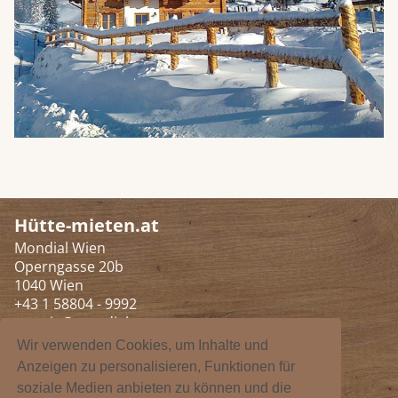
Hütte-mieten.at
Mondial Wien
Operngasse 20b
1040 Wien
+43 1 58804 - 9992
austria@mondial.at
Wir verwenden Cookies, um Inhalte und
Anzeigen zu personalisieren, Funktionen für
Mondial Düsseldorf
soziale Medien anbieten zu können und die
Münsterstraße 248