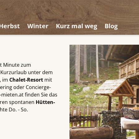
Herbst
Winter
Kurz mal weg
Blog
t Minute zum
n Kurzurlaub unter dem
, im
Chalet-Resort
mit
ering oder Concierge-
e-mieten.at finden Sie das
Ihren spontanen
Hütten-
te Do. - So.