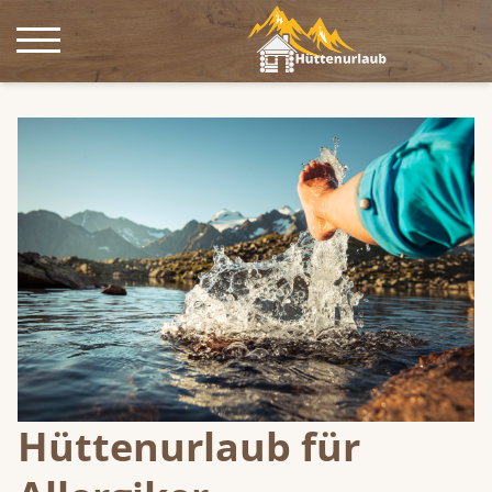
Sommer
Herbst
Winter
Kurz mal weg
Blog
Hüttenurlaub für