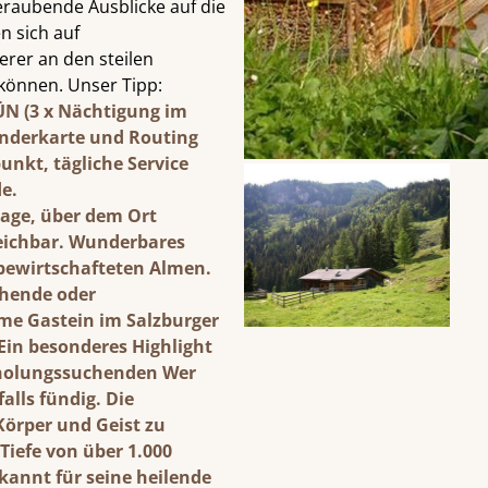
eraubende Ausblicke auf die
n sich auf
rer an den steilen
 können. Unser Tipp:
 ÜN (3 x Nächtigung im
anderkarte und Routing
unkt, tägliche Service
e.
lage, über dem Ort
reichbar. Wunderbares
bewirtschafteten Almen.
chende oder
me Gastein im Salzburger
Ein besonderes Highlight
Erholungssuchenden Wer
alls fündig. Die
örper und Geist zu
iefe von über 1.000
kannt für seine heilende