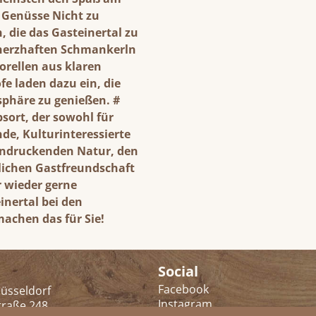
 Genüsse Nicht zu
, die das Gasteinertal zu
 herzhaften Schmankerln
orellen aus klaren
e laden dazu ein, die
sphäre zu genießen. #
bsort, der sowohl für
de, Kulturinteressierte
eindruckenden Natur, den
zlichen Gastfreundschaft
r wieder gerne
inertal bei den
machen das für Sie!
Social
Facebook
üsseldorf
Instagram
traße 248