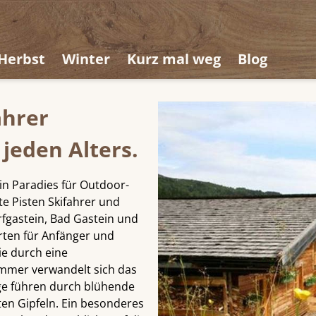
Herbst
Winter
Kurz mal weg
Blog
ahrer
jeden Alters.
ein Paradies für Outdoor-
te Pisten Skifahrer und
rfgastein, Bad Gastein und
rten für Anfänger und
ie durch eine
mmer verwandelt sich das
ge führen durch blühende
en Gipfeln. Ein besonderes