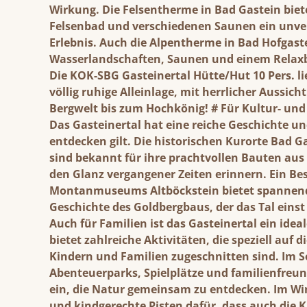
Wirkung. Die Felsentherme in Bad Gastein biet
Felsenbad und verschiedenen Saunen ein unver
Erlebnis. Auch die Alpentherme in Bad Hofgast
Wasserlandschaften, Saunen und einem Relaxbe
Die KOK-SBG Gasteinertal Hütte/Hut 10 Pers.
li
völlig ruhige Alleinlage, mit herrlicher Aussich
Bergwelt bis zum Hochkönig! # Für Kultur- und
Das Gasteinertal hat eine reiche Geschichte und
entdecken gilt. Die historischen Kurorte Bad 
sind bekannt für ihre prachtvollen Bauten aus 
den Glanz vergangener Zeiten erinnern. Ein Be
Montanmuseums Altböckstein bietet spannende
Geschichte des Goldbergbaus, der das Tal einst
Auch für Familien ist das Gasteinertal ein idea
bietet zahlreiche Aktivitäten, die speziell auf 
Kindern und Familien zugeschnitten sind. Im
Abenteuerparks, Spielplätze und familienfre
ein, die Natur gemeinsam zu entdecken. Im Wi
und kindgerechte Pisten dafür, dass auch die 