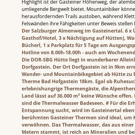
Highlight ist der Gasteiner Höhenweg, der atemb
umliegende Bergwelt bietet. Mountainbiker könne
herausfordernden Trails austoben, während Klette
Felswänden ihre Fähigkeiten unter Beweis stellen
Der Salzburger Almenweg im Gasteinertal
. 6 x
Gasthof/Hotel, 3 x Nächtigung auf Hütten), W
Bücherl, 1 x Parkplatz für 5 Tage am Ausgangsp
Hotline von 8.00h-18.00h - auch am Wochenend
Die DOR-SBG Hütte
liegt in wunderbarer Allein
Dorfgastein. Der Ort Dorfgastein ist in 9km er
Wander- und Mountainbikegebiet ab Hütte zu 
Therme Bad Hofgastein 18km. Egal ob Ruhesu
erlebnishungrige Thermengäste, die Alpenther
Land lässt auf 36.000 m² keine Wünsche offen. 
sind die Thermalwasser Badeseen. # Für die 
Entspannung sucht, wird im Gasteinertal ebenf
berühmten Gasteiner Thermen sind ideal, um K
verwöhnen. Das Thermalwasser, das aus einer T
Metern stammt, ist reich an Mineralien und be