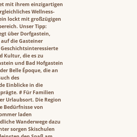
et mit ihrem einzigartigen
gleichliches Wellness-
ein lockt mit großzügigen
reich. Unser Tipp:
egt über Dorfgastein,
t auf die Gasteiner
 Geschichtsinteressierte
 Kultur, die es zu
Gastein und Bad Hofgastein
der Belle Époque, die an
such des
 Einblicke in die
 prägte. # Für Familien
ler Urlaubsort. Die Region
die Bedürfnisse von
 Sommer laden
undliche Wanderwege dazu
nter sorgen Skischulen
Kleinsten den Spaß am