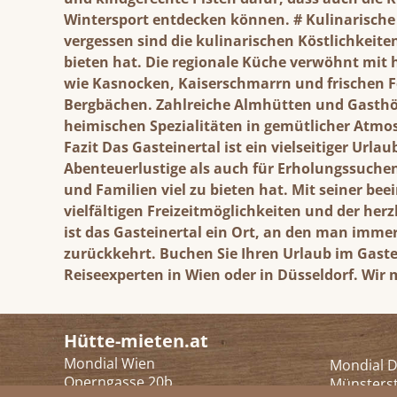
Wintersport entdecken können. # Kulinarische
vergessen sind die kulinarischen Köstlichkeiten
bieten hat. Die regionale Küche verwöhnt mit
wie Kasnocken, Kaiserschmarrn und frischen F
Bergbächen. Zahlreiche Almhütten und Gasthöf
heimischen Spezialitäten in gemütlicher Atmo
Fazit Das Gasteinertal ist ein vielseitiger Urlau
Abenteuerlustige als auch für Erholungssuchen
und Familien viel zu bieten hat. Mit seiner be
vielfältigen Freizeitmöglichkeiten und der her
ist das Gasteinertal ein Ort, an den man imme
zurückkehrt. Buchen Sie Ihren Urlaub im Gaste
Reiseexperten in Wien oder in Düsseldorf. Wir 
Hütte-mieten.at
Mondial Wien
Mondial D
Operngasse 20b
Münsters